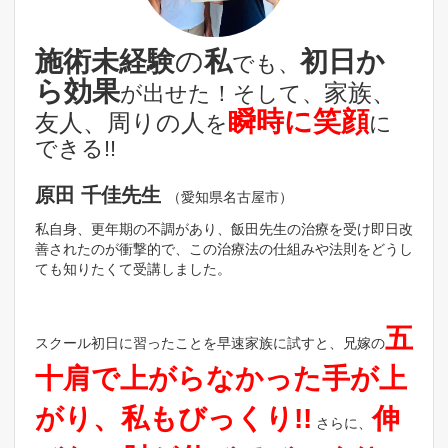
施術未経験
の
私
初日か
でも、
ら効果
家族、
が出せた！そして、
瞬時に笑顔
友人、周りの人
を
に
できる!!
原田 千佳先生
（愛知県名古屋市）
私自身、更年期の不調があり、飯田先生の治療を受け即日改
善されたのが衝撃的で、この治療法の仕組みや法則をどうし
ても知りたくて受講しました。
五
スクール初日に習ったことを早速家族に試すと、兄嫁の
十肩で上がらなかった手が上
がり、私もびっくり!!
伸
さらに、