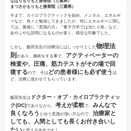
なばりもりもと接骨院（三重県）
まつさかもりもと接骨院（三重県）
今まで、カイロプラクティックを始め、メンタル、エネルギ
ーなど、色々と勉強してきましたが、特にエネルギーに関し
ては、最後に『意識の力』『量子力学では当たり前』など、
あやふやな説明になるものが多く、残念な印象でした。
物理法
しかし、飯田先生の治療法にはしっかりとした
則
アクティベーターの
があり、施術をする事で、
検査や、圧痛、筋力テストがその場で回
復する
どの患者様にも必ず使う
ので、今は
ほ
ど、治療に使わせてもらっています。
ドクター・オブ・カイロプラクティッ
飯田先生は
考えが柔軟
みんなで
ク(DC)
でありながら、
で、
良くなろう
治療家と
とゆう意識が強い方なので、
しても、人間としても長くお付き合いし
たい
と思える先生です！