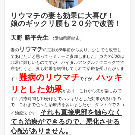
リウマチの妻も効果に大喜び！
娘のギックリ腰も２０分で改善！
天野 勝平先生
（愛知県岡崎市）
リウマチ
妻の
の症状が8年前からあり、少しでも改善し
てあげたいと思ってセミナーに参加しました。身内の治療は
非常に難しいものですが、バイタルアングルテクニックで治
療を行うと、妻も効果を納得してくれて治療を受けたがりま
難病のリウマチ
ハッキ
す！
ですが、
リとした効果
があり、これから先が楽しみで
す！治療時間も10分ほどでハッキリとした効果が現れるの
で、これまで色々な治療法を習いましたが、ダントツでスゴ
それも直接患部を触らなく
イ治療法です！
ても治療ができるので、悪化させる
心配がありません。