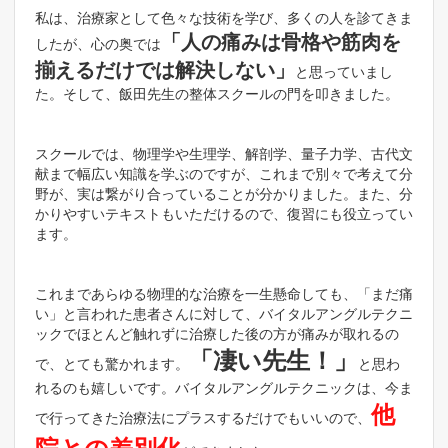
私は、治療家として色々な技術を学び、多くの人を診てきま
「人の痛みは骨格や筋肉を
したが、心の奥では
揃えるだけでは解決しない」
と思っていまし
た。そして、飯田先生の整体スクールの門を叩きました。
スクールでは、物理学や生理学、解剖学、量子力学、古代文
献まで幅広い知識を学ぶのですが、これまで別々で考えて分
野が、実は繋がり合っていることが分かりました。また、分
かりやすいテキストもいただけるので、復習にも役立ってい
ます。
これまであらゆる物理的な治療を一生懸命しても、「まだ痛
い」と言われた患者さんに対して、バイタルアングルテクニ
ックでほとんど触れずに治療した後の方が痛みが取れるの
「凄い先生！」
で、とても驚かれます。
と思わ
れるのも嬉しいです。バイタルアングルテクニックは、今ま
他
で行ってきた治療法にプラスするだけでもいいので、