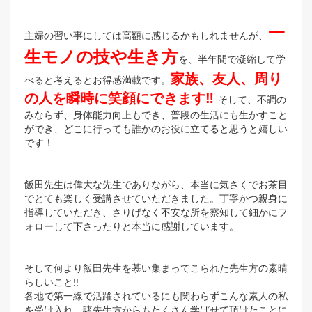
一
主婦の習い事にしては高額に感じるかもしれませんが、
生モノの技や生き方
を、半年間で凝縮して学
家族、友人、周り
べると考えるとお得感満載です。
の人を瞬時に笑顔にできます‼️
そして、不調の
みならず、身体能力向上もでき、普段の生活にも生かすこと
ができ、どこに行っても誰かのお役に立てると思うと嬉しい
です！
飯田先生は偉大な先生でありながら、本当に気さくでお茶目
でとても楽しく受講させていただきました。丁寧かつ親身に
指導していただき、さりげなく不安な所を察知して細かにフ
ォローして下さったりと本当に感謝しています。
そして何より飯田先生を慕い集まってこられた先生方の素晴
らしいこと!!
各地で第一線で活躍されているにも関わらずこんな素人の私
を受け入れ、諸先生方からもたくさん学ばせて頂けたことに