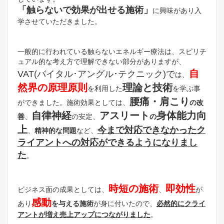
「触らないで効果が出せる施術」
に興味があり入
学させていただきました。
一般的に行われている触らないエネルギー療法は、スピリチ
ュアル的な考え方で理解できない部分がありますが、
自
VAT(バイタル･アングル･テクニック)で
は、
然界の原理原則
理論と技術
を利用した
を学ぶ事
腰痛・肩こり
ができました。施術効果としては、
の改
自律神経
アスリート
身体能力向
善
、
の安定、
の
上
今まで対応できなかったク
、
精神的な問題
など、
ライアントへの対応ができるようになりまし
た
。
時短の施術
即効性
ビジネス面の成果としては、
、
が
感動
あり
を与える施術
が身に付いたので、
必然的にクライ
アントが増え売上アップにつながりました
。