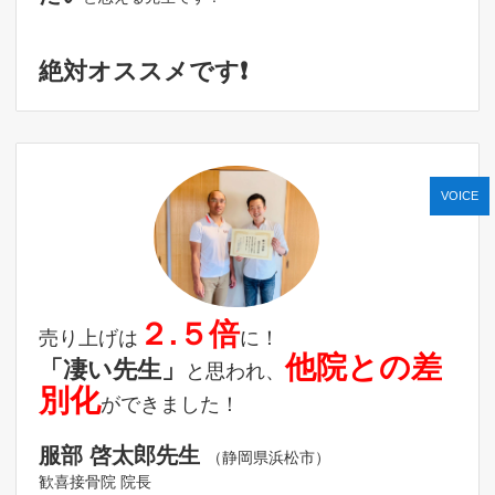
絶対オススメです❗️
VOICE
２.５倍
売り上げは
に！
他院との差
「凄い先生」
と思われ、
別化
ができました！
服部 啓太郎先生
（静岡県浜松市）
歓喜接骨院 院長