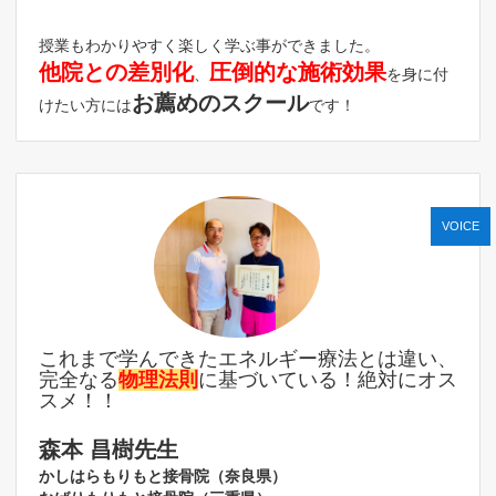
授業もわかりやすく楽しく学ぶ事ができました。
他院との差別化
圧倒的な施術効果
、
を身に付
お薦めのスクール
けたい方には
です！
VOICE
これまで学んできたエネルギー療法とは違い、
完全なる
物理法則
に基づいている！絶対にオス
スメ！！
森本 昌樹先生
かしはらもりもと接骨院（奈良県）