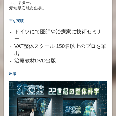
ェ、ギター。
愛知県安城市出身。
主な実績
ドイツにて医師や治療家に技術セミナ
ー
VAT整体スクール 150名以上のプロを輩
出
治療教材DVD出版
出版