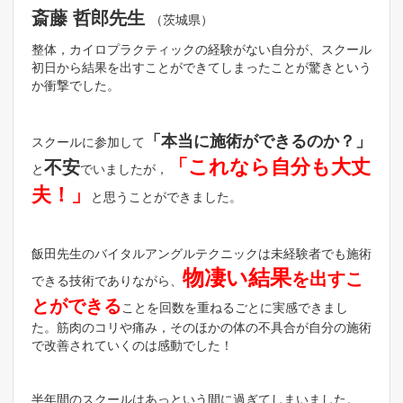
斎藤 哲郎先生
（茨城県）
整体，カイロプラクティックの経験がない自分が、スクール
初日から結果を出すことができてしまったことが驚きという
か衝撃でした。
「本当に施術ができるのか？」
スクールに参加して
「これなら自分も大丈
不安
と
でいましたが，
夫！」
と思うことができました。
飯田先生のバイタルアングルテクニックは未経験者でも施術
物凄い結果
を出すこ
できる技術でありながら、
とができる
ことを回数を重ねるごとに実感できまし
た。筋肉のコリや痛み，そのほかの体の不具合が自分の施術
で改善されていくのは感動でした！
半年間のスクールはあっという間に過ぎてしまいました。