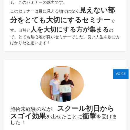
も、このセミナーの魅力です。
見えない部
このセミナーは目に見える物ではなく
分をとても大切にするセミナー
で
人を大切にする方が集まる
す。自然と
の
で、とても居心地が良いセミナーでした。良い人生を歩む方
ばかりだと思います！
VOICE
スクール初日から
施術未経験の私が、
スゴイ効果
衝撃
を出せたことに
を受けま
した！