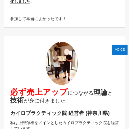
化しました
。
参加して本当によかったです！
VOICE
必ず売上アップ
理論
につながる
と
技術
が身に付きました！
カイロプラクティック院 経営者 (神奈川県)
私は上部頚椎をメインとしたカイロプラクティック院を経営
しています。